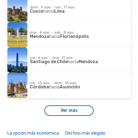
dom., 9 ago. - lun., 17 ago.
Cusco
hacia
Lima
mar., 4 ago. - sáb., 8 ago.
Mendoza
hacia
Florianópolis
jue., 6 ago. - mar., 11 ago.
Santiago de Chile
hacia
Mendoza
jue., 13 ago. - dom., 16 ago.
Córdoba
hacia
Asunción
Ver más
La opción más económica
Destino más elegido