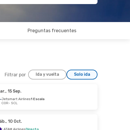
Preguntas frecuentes
Filtrar por
Ida y vuelta
Solo ida
ar., 15 Sep.
Oct.
Jetsmart Airlines
1 Escala
COR
- SCL
áb., 10 Oct.
LATAM Airlines
Directo