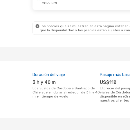
COR
- SCL
Jue., 29 Oct.
- Dom., 1 Nov.
Sáb., 19 S
Aerolineas Argentinas
LATAM Air
1 Escala
COR
- SC
COR
- SCL
Aeroline
Los precios que se muestran en esta página estaban di
LATAM Airlines
Directo
1 Escala
que la disponibilidad y los precios están sujetos a ca
SCL
- COR
SCL
- CO
Duración del viaje
Pasaje más bar
3 h y 40 m
US$118
Los vuelos de Córdoba a Santiago de
El precio del pasaje más barato para
Chile suelen durar alrededor de 3 h y 40
viajes de Córdoba
m en tiempo de vuelo
disponible en eDr
nuestros clientes 