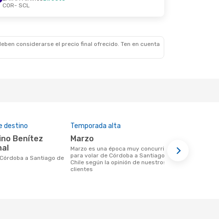
COR
- SCL
ct.
la
eben considerarse el precio final ofrecido. Ten en cuenta
e destino
Temporada alta
Aerolíneas
marzo
LATAM Ai
nal
marzo es una época muy concurrida
Aerolínea(s) con vuelos a Santiago de
para volar de Córdoba a Santiago de
Chile salie
Chile según la opinión de nuestros
clientes