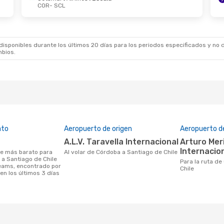
COR
- SCL
ep.
- Jue., 24 Sep.
Sáb., 3 Oct.
- Dom., 4 O
lines
Directo
LATAM Airlines
Directo
L
COR
- SCL
as Argentinas
Jetsmart Airlines
1 Esca
sponibles durante los últimos 20 días para los periodos especificados y no d
SCL
- COR
mbios.
R
ato
Aeropuerto de origen
Aeropuerto d
A.L.V. Taravella Internacional
Arturo Merino Benítez
Internacio
Al volar de Córdoba a Santiago de Chile
 a Santiago de Chile
Para la ruta de Córdoba a Santiago de
eams, encontrado por
Chile
en los últimos 3 días