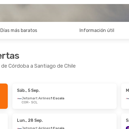
Días más baratos
Información útil
ertas
r de Córdoba a Santiago de Chile
Sáb., 5 Sep.
M
.
- Lun., 14 Sep.
Vie., 16 Oct.
- Mar., 20 
Jetsmart Airlines
1 Escala
COR
- SCL
Airlines
1 Escala
Aerolineas Argentinas
L
1 Escala
as Argentinas
COR
- SCL
LATAM Airlines
Directo
R
SCL
- COR
Lun., 28 Sep.
S
Jetsmart Airlines
1 Escala