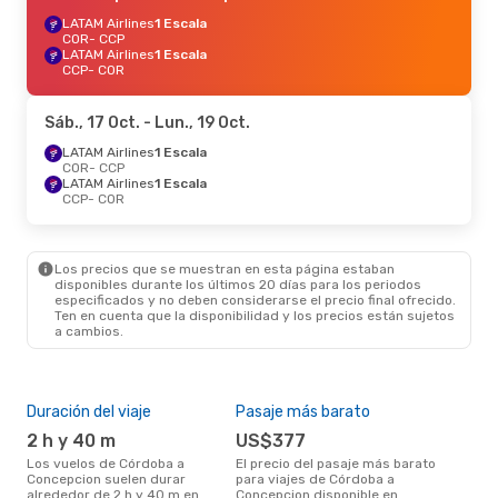
LATAM Airlines
1 Escala
COR
- CCP
LATAM Airlines
1 Escala
CCP
- COR
Sáb., 17 Oct.
- Lun., 19 Oct.
LATAM Airlines
1 Escala
COR
- CCP
LATAM Airlines
1 Escala
CCP
- COR
Los precios que se muestran en esta página estaban
disponibles durante los últimos 20 días para los periodos
especificados y no deben considerarse el precio final ofrecido.
Ten en cuenta que la disponibilidad y los precios están sujetos
a cambios.
Duración del viaje
Pasaje más barato
Tem
2 h y 40 m
US$377
m
Los vuelos de Córdoba a
El precio del pasaje más barato
marzo es una época muy
Concepcion suelen durar
para viajes de Córdoba a
conc
alrededor de 2 h y 40 m en
Concepcion disponible en
Cór