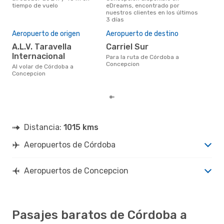
tiempo de vuelo
eDreams, encontrado por
opin
nuestros clientes en los últimos
3 días
Mej
Aeropuerto de origen
Aeropuerto de destino
res
A.L.V. Taravella
Carriel Sur
o
Internacional
Para la ruta de Córdoba a
enero es una época muy popular
Concepcion
para
Al volar de Córdoba a
Con
Concepcion
tend
Distancia:
1015 kms
Aeropuertos de Córdoba
Aeropuertos de Concepcion
Pasajes baratos de Córdoba a