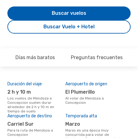
Buscar vuelos
Buscar Vuelo + Hotel
Días más baratos
Preguntas frecuentes
Duración del viaje
Aeropuerto de origen
Pre
2 h y 10 m
El Plumerillo
U
Los vuelos de Mendoza a
Al volar de Mendoza a
US$275 es el precio medio de un
Concepcion suelen durar
Concepcion
via
alrededor de 2 h y 10 m en
cua
tiempo de vuelo
eDr
Aeropuerto de destino
Temporada alta
los 
mes
Carriel Sur
marzo
Para la ruta de Mendoza a
marzo es una época muy
Concepcion
concurrida para volar de