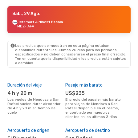
Sáb., 29 Ago.
Sáb., 29 Ago.
- Lun., 31 Ago.
Aerolineas Argentinas
Jetsmart Airlines
1 Escala
1 Escala
MDZ
MDZ
- AFA
- AFA
Aerolineas Argentinas
1 Escala
AFA
- MDZ
Los precios que se muestran en esta página estaban
Sáb., 10 Oct.
- Mar., 13 Oct.
disponibles durante los últimos 20 días para los periodos
especificados y no deben considerarse el precio final ofrecido.
Aerolineas Argentinas
1 Escala
Ten en cuenta que la disponibilidad y los precios están sujetos
MDZ
- AFA
a cambios.
Aerolineas Argentinas
1 Escala
AFA
- MDZ
Duración del viaje
Pasaje más barato
Tem
4 h y 20 m
US$235
m
Los vuelos de Mendoza a San
El precio del pasaje más barato
marzo es una época muy
Rafael suelen durar alrededor
para viajes de Mendoza a San
conc
de 4 h y 20 m en tiempo de
Rafael disponible en eDreams,
Men
vuelo
encontrado por nuestros
opin
clientes en los últimos 3 días
Mej
Aeropuerto de origen
Aeropuerto de destino
res