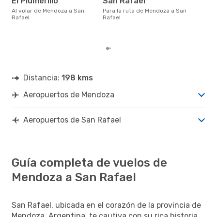
El Plumerillo
San Rafael
f
Al volar de Mendoza a San
Para la ruta de Mendoza a San
abril es una época muy popular
Rafael
Rafael
para
Raf
los 
Distancia:
198 kms
Aeropuertos de Mendoza
Aeropuertos de San Rafael
Guía completa de vuelos de
Mendoza a San Rafael
San Rafael, ubicada en el corazón de la provincia de
Mendoza, Argentina, te cautiva con su rica historia,