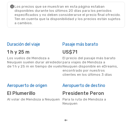
NQN
- MDZ
Los precios que se muestran en esta página estaban
disponibles durante los últimos 20 días para los periodos
especificados y no deben considerarse el precio final ofrecido.
Ten en cuenta que la disponibilidad y los precios están sujetos
a cambios.
Duración del viaje
Pasaje más barato
Tem
1 h y 25 m
US$71
m
Los vuelos de Mendoza a
El precio del pasaje más barato
marzo es una época muy
Neuquen suelen durar alrededor
para viajes de Mendoza a
conc
de 1 h y 25 m en tiempo de vuelo
Neuquen disponible en eDreams,
Men
encontrado por nuestros
opin
clientes en los últimos 3 días
Pre
U
Aeropuerto de origen
Aeropuerto de destino
US$253 es el precio medio de un
El Plumerillo
Presidente Peron
via
cua
Al volar de Mendoza a Neuquen
Para la ruta de Mendoza a
eDr
Neuquen
los 
mes