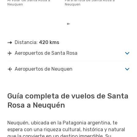
Al volar de Santa Rosa a
Para la ruta de Santa Rosa a
enero es una época muy popular
Neuquen
Neuquen
para
Neu
de l
Distancia:
420 kms
Aeropuertos de Santa Rosa
Aeropuertos de Neuquen
Guía completa de vuelos de Santa
Rosa a Neuquén
Neuquén, ubicada en la Patagonia argentina, te
espera con una riqueza cultural, histórica y natural
que la convierte en un destino imperdible. Su