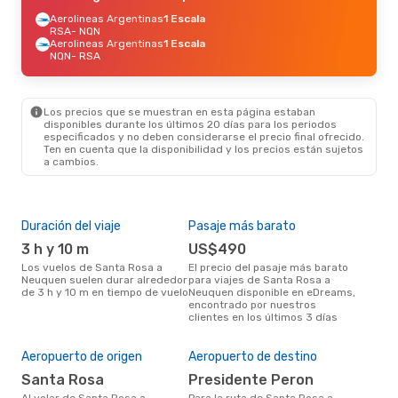
Aerolineas Argentinas
1 Escala
RSA
- NQN
Aerolineas Argentinas
1 Escala
NQN
- RSA
Los precios que se muestran en esta página estaban
disponibles durante los últimos 20 días para los periodos
especificados y no deben considerarse el precio final ofrecido.
Ten en cuenta que la disponibilidad y los precios están sujetos
a cambios.
Duración del viaje
Pasaje más barato
Tem
3 h y 10 m
US$490
m
Los vuelos de Santa Rosa a
El precio del pasaje más barato
marzo es una época muy
Neuquen suelen durar alrededor
para viajes de Santa Rosa a
conc
de 3 h y 10 m en tiempo de vuelo
Neuquen disponible en eDreams,
Ros
encontrado por nuestros
opin
clientes en los últimos 3 días
Mej
Aeropuerto de origen
Aeropuerto de destino
res
Santa Rosa
Presidente Peron
d