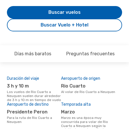
Buscar vuelos
Buscar Vuelo + Hotel
Días más baratos
Preguntas frecuentes
Duración del viaje
Aeropuerto de origen
Pre
3 h y 10 m
Rio Cuarto
U
Los vuelos de Rio Cuarto a
Al volar de Rio Cuarto a Neuquen
US$493 es el precio medio de
Neuquen suelen durar alrededor
un v
de 3 h y 10 m en tiempo de vuelo
Neu
Aeropuerto de destino
Temporada alta
eDr
los 
Presidente Peron
marzo
mes
Para la ruta de Rio Cuarto a
marzo es una época muy
Neuquen
concurrida para volar de Rio
Cuarto a Neuquen según la