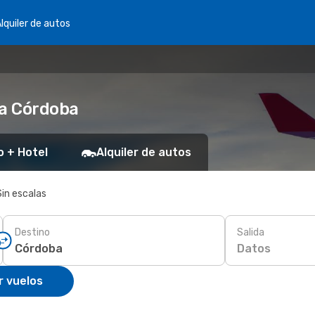
lquiler de autos
 a Córdoba
o + Hotel
Alquiler de autos
Sin escalas
Destino
Salida
Datos
r vuelos