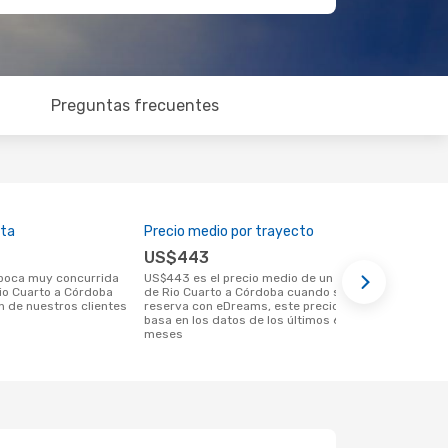
Preguntas frecuentes
lta
Precio medio por trayecto
Mejor mome
US$443
febrero
US$443 es el precio medio de un viaje
agosto es una época muy popular para
Rio Cuarto a Córdoba
de Rio Cuarto a Córdoba cuando se
viajar de Ri
n de nuestros clientes
reserva con eDreams, este precio se
las tendenci
basa en los datos de los últimos 6
meses