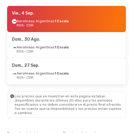
Jue., 24 Sep.
Vie., 4 Sep.
- Lun., 28 Sep.
Aerolineas Argentinas
Aerolineas Argentinas
1 Escala
1 Escala
ROS
ROS
- COR
- COR
Aerolineas Argentinas
1 Escala
COR
- ROS
Dom., 30 Ago.
Sáb., 5 Sep.
Aerolineas Argentinas
- Sáb., 12 Sep.
1 Escala
ROS
- COR
Aerolineas Argentinas
1 Escala
ROS
- COR
Aerolineas Argentinas
1 Escala
Dom., 27 Sep.
COR
- ROS
Aerolineas Argentinas
1 Escala
ROS
- COR
Lun., 24 Ago.
- Sáb., 29 Ago.
Aerolineas Argentinas
1 Escala
ROS
- COR
Los precios que se muestran en esta página estaban
Aerolineas Argentinas
1 Escala
disponibles durante los últimos 20 días para los periodos
COR
- ROS
especificados y no deben considerarse el precio final ofrecido.
Ten en cuenta que la disponibilidad y los precios están sujetos
a cambios.