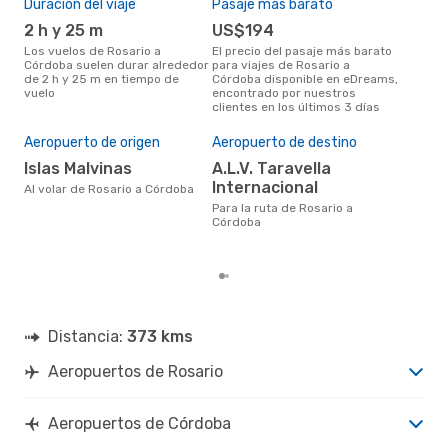
Duración del viaje
Pasaje más barato
Tem
2 h y 25 m
US$194
m
Los vuelos de Rosario a
El precio del pasaje más barato
marzo es una época muy
Córdoba suelen durar alrededor
para viajes de Rosario a
conc
de 2 h y 25 m en tiempo de
Córdoba disponible en eDreams,
Ros
vuelo
encontrado por nuestros
opin
clientes en los últimos 3 días
Mej
Aeropuerto de origen
Aeropuerto de destino
res
Islas Malvinas
A.L.V. Taravella
m
Internacional
Al volar de Rosario a Córdoba
abril es una época muy popular
Para la ruta de Rosario a
para
Córdoba
segú
clie
Distancia:
373 kms
Aeropuertos de Rosario
Aeropuertos de Córdoba