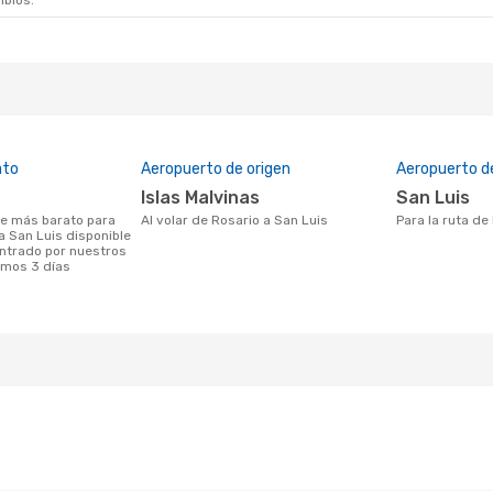
mbios.
ato
Aeropuerto de origen
Aeropuerto d
Islas Malvinas
San Luis
Al volar de Rosario a San Luis
Para la ruta d
a San Luis disponible
ntrado por nuestros
timos 3 días