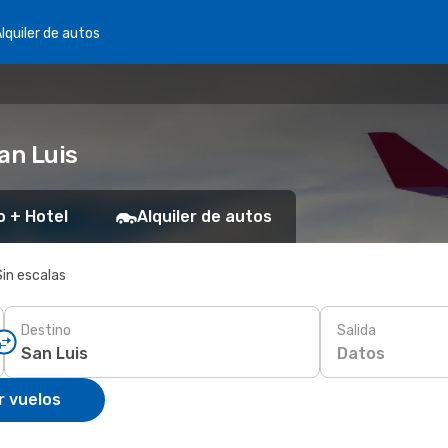
lquiler de autos
an Luis
o + Hotel
Alquiler de autos
Sin escalas
Destino
Salida
Datos
r vuelos