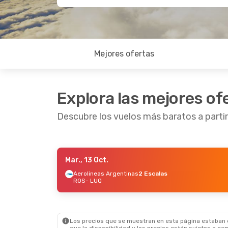
Mejores ofertas
Explora las mejores of
Descubre los vuelos más baratos a partir
Mar., 13 Oct.
Mié., 14 Oct.
- Sáb., 17 Oct.
Aerolineas Argentinas
2 Escalas
ROS
- LUQ
Aerolineas Argentinas
1 Escala
ROS
- LUQ
Aerolineas Argentinas
1 Escala
LUQ
- ROS
Los precios que se muestran en esta página estaban di