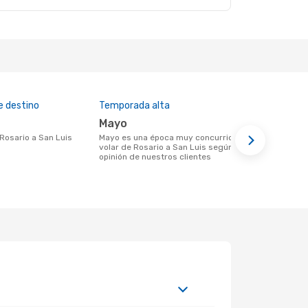
e destino
Temporada alta
Precio med
mayo
US$ 430
e Rosario a San Luis
mayo es una época muy concurrida para
US$ 430 es el precio medio de un viaje
volar de Rosario a San Luis según la
de Rosario 
opinión de nuestros clientes
reserva con
basa en los 
meses