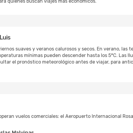
 para quienes buscan viajes más económicos.
Luis
inviernos suaves y veranos calurosos y secos. En verano, la
emperaturas mínimas pueden descender hasta los 5°C. Las ll
ltar el pronóstico meteorológico antes de viajar, para anti
eran vuelos comerciales: el Aeropuerto Internacional Rosari
Islas Malvinas