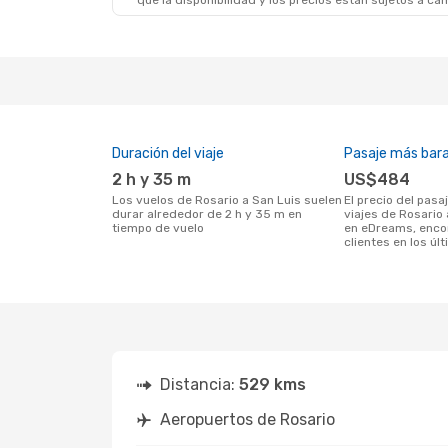
que la disponibilidad y los precios están sujetos a ca
Duración del viaje
Pasaje más bar
2 h y 35 m
US$484
Los vuelos de Rosario a San Luis suelen
El precio del pasaje más barato para
durar alrededor de 2 h y 35 m en
viajes de Rosario 
tiempo de vuelo
en eDreams, enco
clientes en los úl
Distancia:
529 kms
Aeropuertos de Rosario