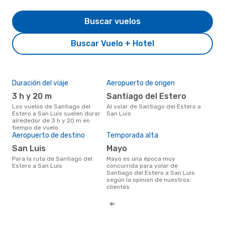
Buscar vuelos
Buscar Vuelo + Hotel
Duración del viaje
Aeropuerto de origen
Pre
3 h y 20 m
Santiago del Estero
U
Los vuelos de Santiago del
Al volar de Santiago del Estero a
US$441 es el precio medio de un
Estero a San Luis suelen durar
San Luis
viaj
alrededor de 3 h y 20 m en
San
tiempo de vuelo
eDr
Aeropuerto de destino
Temporada alta
los 
mes
San Luis
mayo
Para la ruta de Santiago del
mayo es una época muy
Estero a San Luis
concurrida para volar de
Santiago del Estero a San Luis
según la opinión de nuestros
clientes