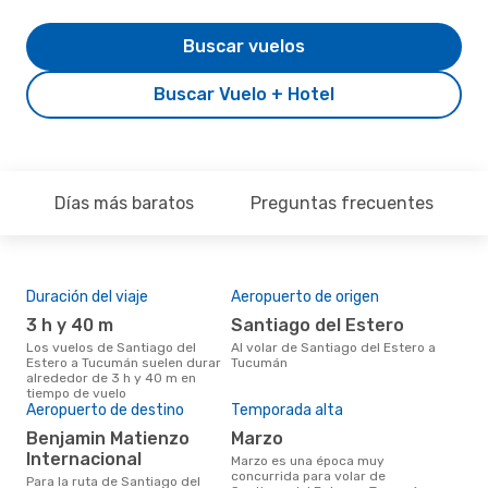
Buscar vuelos
Buscar Vuelo + Hotel
Días más baratos
Preguntas frecuentes
Duración del viaje
Aeropuerto de origen
Pre
3 h y 40 m
Santiago del Estero
U
Los vuelos de Santiago del
Al volar de Santiago del Estero a
US$451 es el precio medio de un
Estero a Tucumán suelen durar
Tucumán
viaj
alrededor de 3 h y 40 m en
Tuc
tiempo de vuelo
eDr
Aeropuerto de destino
Temporada alta
los 
mes
Benjamin Matienzo
marzo
Internacional
marzo es una época muy
concurrida para volar de
Para la ruta de Santiago del