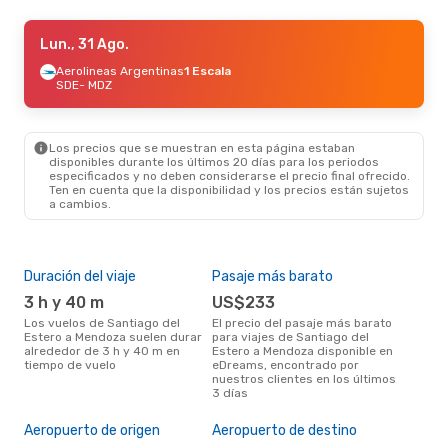
Sáb., 24 Oct.
Lun., 31 Ago.
- Vie., 30 Oct.
Aerolineas Argentinas
Aerolineas Argentinas
1 Escala
1 Escala
SDE
- MDZ
SDE
- MDZ
Aerolineas Argentinas
1 Escala
MDZ
- SDE
Los precios que se muestran en esta página estaban
disponibles durante los últimos 20 días para los periodos
especificados y no deben considerarse el precio final ofrecido.
Ten en cuenta que la disponibilidad y los precios están sujetos
a cambios.
Duración del viaje
Pasaje más barato
Tem
3 h y 40 m
US$233
m
Los vuelos de Santiago del
El precio del pasaje más barato
marzo es una época muy
Estero a Mendoza suelen durar
para viajes de Santiago del
conc
alrededor de 3 h y 40 m en
Estero a Mendoza disponible en
San
tiempo de vuelo
eDreams, encontrado por
segú
nuestros clientes en los últimos
clie
3 días
Mej
res
Aeropuerto de origen
Aeropuerto de destino