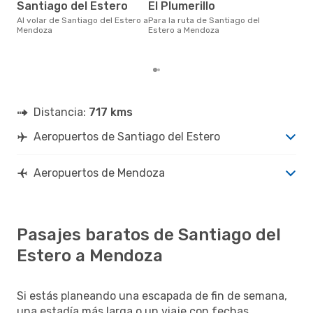
ju
Santiago del Estero
El Plumerillo
marzo es una época muy popular
Al volar de Santiago del Estero a
Para la ruta de Santiago del
para
Mendoza
Estero a Mendoza
Est
tend
Distancia:
717 kms
Aeropuertos de Santiago del Estero
Aeropuertos de Mendoza
Pasajes baratos de Santiago del
Estero a Mendoza
Si estás planeando una escapada de fin de semana,
una estadía más larga o un viaje con fechas