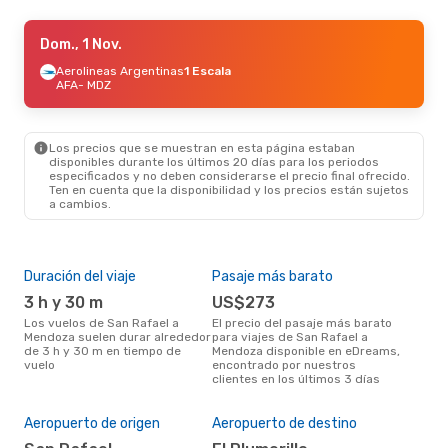
Sáb., 29 Ago.
Dom., 1 Nov.
- Vie., 4 Sep.
Aerolineas Argentinas
Aerolineas Argentinas
1 Escala
1 Escala
AFA
- MDZ
AFA
- MDZ
Aerolineas Argentinas
1 Escala
MDZ
- AFA
Los precios que se muestran en esta página estaban
disponibles durante los últimos 20 días para los periodos
especificados y no deben considerarse el precio final ofrecido.
Ten en cuenta que la disponibilidad y los precios están sujetos
a cambios.
Duración del viaje
Pasaje más barato
Tem
3 h y 30 m
US$273
m
Los vuelos de San Rafael a
El precio del pasaje más barato
marzo es una época muy
Mendoza suelen durar alrededor
para viajes de San Rafael a
conc
de 3 h y 30 m en tiempo de
Mendoza disponible en eDreams,
Raf
vuelo
encontrado por nuestros
opin
clientes en los últimos 3 días
Mej
Aeropuerto de origen
Aeropuerto de destino
res