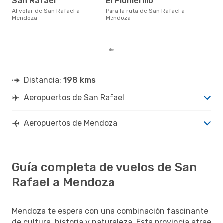
San Rafael
El Plumerillo
m
Al volar de San Rafael a
Para la ruta de San Rafael a
febrero es una época muy
Mendoza
Mendoza
popu
Raf
tend
Distancia:
198 kms
Aeropuertos de San Rafael
Aeropuertos de Mendoza
Guía completa de vuelos de San
Rafael a Mendoza
Mendoza te espera con una combinación fascinante
de cultura, historia y naturaleza. Esta provincia atrae