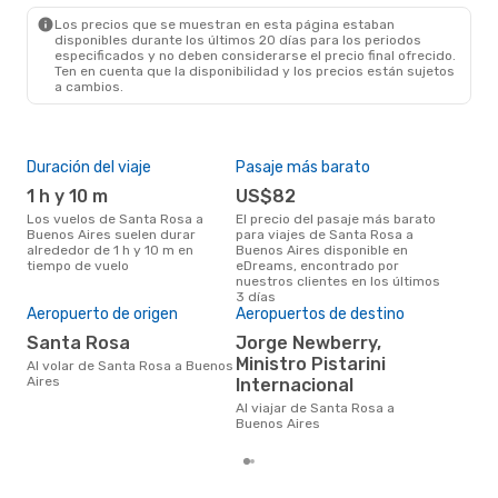
BUE
- RSA
Los precios que se muestran en esta página estaban
disponibles durante los últimos 20 días para los periodos
especificados y no deben considerarse el precio final ofrecido.
Ten en cuenta que la disponibilidad y los precios están sujetos
a cambios.
Duración del viaje
Pasaje más barato
Tem
1 h y 10 m
US$82
m
Los vuelos de Santa Rosa a
El precio del pasaje más barato
marzo es una época muy
Buenos Aires suelen durar
para viajes de Santa Rosa a
conc
alrededor de 1 h y 10 m en
Buenos Aires disponible en
Ros
tiempo de vuelo
eDreams, encontrado por
opin
nuestros clientes en los últimos
Pre
3 días
Aeropuerto de origen
Aeropuertos de destino
U
Santa Rosa
Jorge Newberry,
US$216 es el precio medio de un
via
Ministro Pistarini
Al volar de Santa Rosa a Buenos
Air
Aires
Internacional
eDr
los 
Al viajar de Santa Rosa a
mes
Buenos Aires