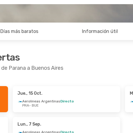
Días más baratos
Información útil
ertas
r de Parana a Buenos Aires
Jue., 15 Oct.
M
.
- Dom., 6 Sep.
Dom., 18 Oct.
- Mar., 2
Aerolineas Argentinas
Directo
PRA
- BUE
as Argentinas
Directo
Aerolineas Argentinas
D
E
PRA
- BUE
as Argentinas
Directo
Aerolineas Argentinas
D
A
BUE
- PRA
Lun., 7 Sep.
Aerolineas Argentinas
Directo