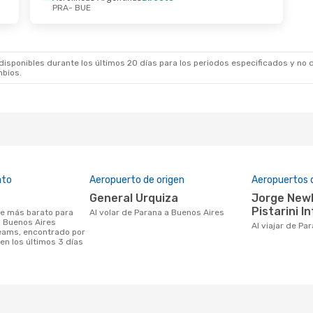
PRA
- BUE
ep.
- Lun., 28 Sep.
as Argentinas
Directo
E
as Argentinas
Directo
A
sponibles durante los últimos 20 días para los periodos especificados y no d
mbios.
ato
Aeropuerto de origen
Aeropuertos 
General Urquiza
Jorge Newberry, Ministro
Pistarini I
Al volar de Parana a Buenos Aires
a Buenos Aires
Al viajar de P
eams, encontrado por
en los últimos 3 días