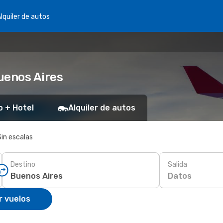
lquiler de autos
uenos Aires
o + Hotel
Alquiler de autos
Sin escalas
Destino
Salida
Datos
r vuelos