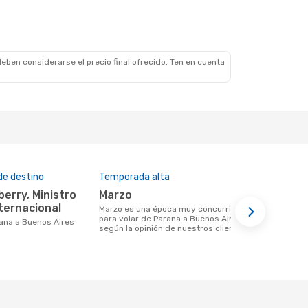
eben considerarse el precio final ofrecido. Ten en cuenta
de destino
Temporada alta
Aerolíneas
marzo
Aerolin
nternacional
marzo es una época muy concurrida
Aerolínea(s) con vuelos a Buenos Aires
para volar de Parana a Buenos Aires
saliendo de
arana a Buenos Aires
según la opinión de nuestros clientes