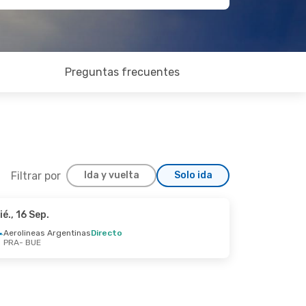
Preguntas frecuentes
Filtrar por
Ida y vuelta
Solo ida
ié., 16 Sep.
0 Oct.
Aerolineas Argentinas
Directo
PRA
- BUE
irecto
irecto