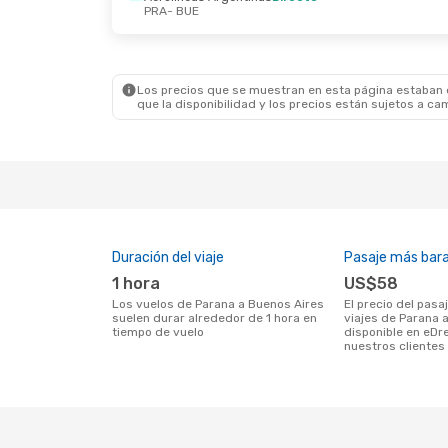
PRA
- BUE
Dom., 4 Oct.
- Lun., 5 Oct.
Vie., 25 S
Aerolineas Argentinas
Directo
Aeroline
PRA
- BUE
PRA
- BU
Aerolineas Argentinas
Directo
Aeroline
BUE
- PRA
BUE
- PR
Los precios que se muestran en esta página estaban di
que la disponibilidad y los precios están sujetos a ca
Duración del viaje
Pasaje más bar
1 hora
US$58
Los vuelos de Parana a Buenos Aires
El precio del pasaje más barato para
suelen durar alrededor de 1 hora en
viajes de Parana 
tiempo de vuelo
disponible en eDr
nuestros clientes 