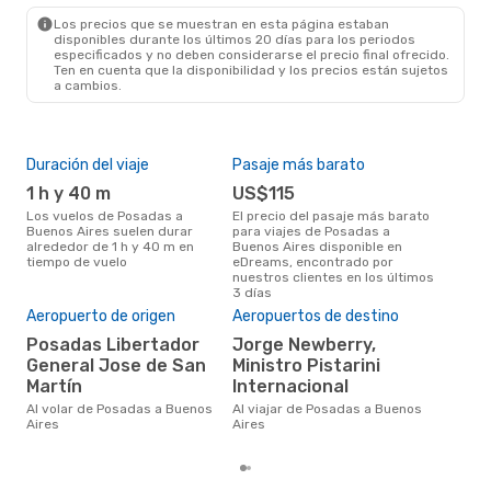
BUE
- PSS
Los precios que se muestran en esta página estaban
disponibles durante los últimos 20 días para los periodos
especificados y no deben considerarse el precio final ofrecido.
Ten en cuenta que la disponibilidad y los precios están sujetos
a cambios.
Duración del viaje
Pasaje más barato
Tem
1 h y 40 m
US$115
m
Los vuelos de Posadas a
El precio del pasaje más barato
marzo es una época muy
Buenos Aires suelen durar
para viajes de Posadas a
conc
alrededor de 1 h y 40 m en
Buenos Aires disponible en
Pos
tiempo de vuelo
eDreams, encontrado por
la o
nuestros clientes en los últimos
3 días
Pre
Aeropuerto de origen
Aeropuertos de destino
U
Posadas Libertador
Jorge Newberry,
US$124 es el precio medio de un
General Jose de San
Ministro Pistarini
via
Martín
Internacional
cua
eDr
Al volar de Posadas a Buenos
Al viajar de Posadas a Buenos
los 
Aires
Aires
mes