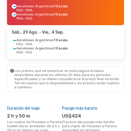
Aerolineas Argentinas
1 Escala
PSS
- PRA
Aerolineas Argentinas
1 Escala
PRA
- PSS
Sáb., 29 Ago.
- Vie., 4 Sep.
Aerolineas Argentinas
1 Escala
PSS
- PRA
Aerolineas Argentinas
1 Escala
PRA
- PSS
Los precios que se muestran en esta página estaban
disponibles durante los últimos 20 días para los periodos
especificados y no deben considerarse el precio final ofrecido.
Ten en cuenta que la disponibilidad y los precios están sujetos
a cambios.
Duración del viaje
Pasaje más barato
Tem
2 h y 50 m
US$424
m
Los vuelos de Posadas a Parana
El precio del pasaje más barato
marzo es una época muy
suelen durar alrededor de 2 h y
para viajes de Posadas a Parana
conc
50 m en tiempo de vuelo
disponible en eDreams,
Pos