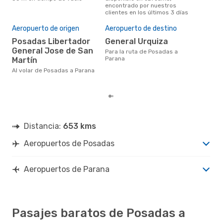
encontrado por nuestros
opin
clientes en los últimos 3 días
Mej
Aeropuerto de origen
Aeropuerto de destino
res
Posadas Libertador
General Urquiza
d
General Jose de San
Para la ruta de Posadas a
junio es una época muy popular
Parana
Martín
para
Al volar de Posadas a Parana
segú
clie
Distancia:
653 kms
Aeropuertos de Posadas
Aeropuertos de Parana
Pasajes baratos de Posadas a