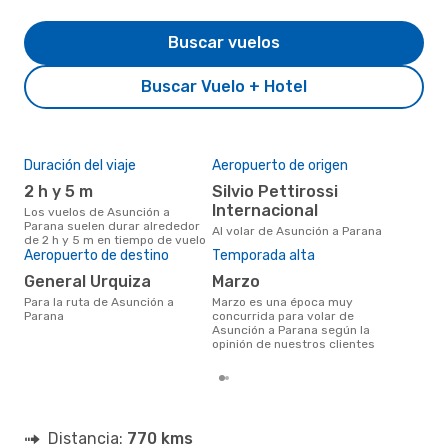
Buscar vuelos
Buscar Vuelo + Hotel
Duración del viaje
Aeropuerto de origen
Pre
2 h y 5 m
Silvio Pettirossi
U
Internacional
Los vuelos de Asunción a
US$427 es el precio medio de un
Parana suelen durar alrededor
viaj
Al volar de Asunción a Parana
de 2 h y 5 m en tiempo de vuelo
cua
Aeropuerto de destino
Temporada alta
eDr
los 
General Urquiza
marzo
mes
Para la ruta de Asunción a
marzo es una época muy
Parana
concurrida para volar de
Asunción a Parana según la
opinión de nuestros clientes
Distancia:
770 kms