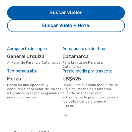
Buscar vuelos
Buscar Vuelo + Hotel
Aeropuerto de origen
Aeropuerto de destino
Mej
res
General Urquiza
Catamarca
ju
Al volar de Parana a Catamarca
Para la ruta de Parana a
Catamarca
junio es una época muy popular
Temporada alta
Precio medio por trayecto
para
Cat
marzo
US$525
tend
marzo es una época muy
US$525 es el precio medio de un
concurrida para volar de Parana
viaje de Parana a Catamarca
a Catamarca según la opinión de
cuando se reserva con
nuestros clientes
eDreams, este precio se basa en
los datos de los últimos 6
meses