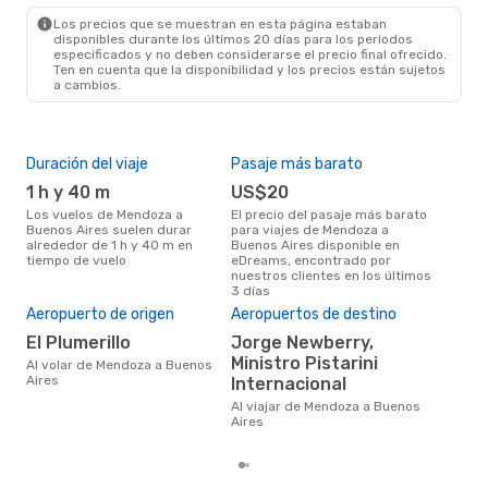
BUE
- MDZ
Los precios que se muestran en esta página estaban
disponibles durante los últimos 20 días para los periodos
especificados y no deben considerarse el precio final ofrecido.
Ten en cuenta que la disponibilidad y los precios están sujetos
a cambios.
Duración del viaje
Pasaje más barato
Tem
1 h y 40 m
US$20
m
Los vuelos de Mendoza a
El precio del pasaje más barato
marzo es una época muy
Buenos Aires suelen durar
para viajes de Mendoza a
conc
alrededor de 1 h y 40 m en
Buenos Aires disponible en
Men
tiempo de vuelo
eDreams, encontrado por
la o
nuestros clientes en los últimos
3 días
Pre
Aeropuerto de origen
Aeropuertos de destino
U
El Plumerillo
Jorge Newberry,
US$95 es el precio medio de un
Ministro Pistarini
Al volar de Mendoza a Buenos
via
Aires
Internacional
cua
eDr
Al viajar de Mendoza a Buenos
los 
Aires
mes