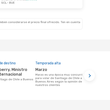
SCL
- BUE
 7 Oct.
recto
recto
eben considerarse el precio final ofrecido. Ten en cuenta
de destino
Temporada alta
Aerolíneas
marzo
Jetsmart Airlines, Sky
nternacional
Airline, 
marzo es una época muy concurrida
para volar de Santiago de Chile a
Aerolínea(s) con vuelos a Buenos Aires
Buenos Aires según la opinión de
saliendo de
nuestros clientes