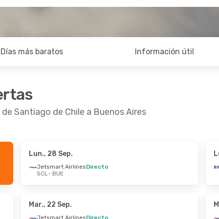
Días más baratos
Información útil
ertas
 de Santiago de Chile a Buenos Aires
Lun., 28 Sep.
L
 Ago.
- Dom., 30 Ago.
Mié., 16 Sep.
- Mié.,
Jetsmart Airlines
Directo
SCL
- BUE
t Airlines
1 Escala
Jetsmart Airlines
Di
BUE
SCL
- BUE
t Airlines
Directo
Jetsmart Airlines
Di
SCL
BUE
- SCL
Mar., 22 Sep.
M
Jetsmart Airlines
Directo