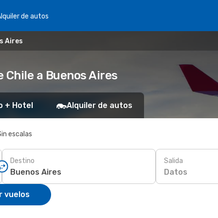
lquiler de autos
s Aires
 Chile a Buenos Aires
o + Hotel
Alquiler de autos
Sin escalas
Destino
Salida
Datos
r vuelos