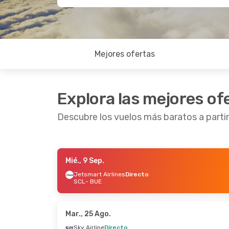
Mejores ofertas
Explora las mejores of
Descubre los vuelos más baratos a partir
Mié., 9 Sep.
Sáb., 5 Sep.
- Mié., 9 Sep.
Jue., 27
Jetsmart Airlines
Directo
SCL
- BUE
Jetsmart Airlines
Directo
Jetsmar
SCL
- BUE
SCL
- 
LATAM Airlines
Directo
Jetsmar
BUE
- SCL
BUE
- 
Mar., 25 Ago.
Sky Airline
Directo