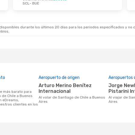
SCL
- BUE
 Oct.
- Dom., 1 Nov.
Dom., 4 Oct.
- Mié.,
t Airlines
Directo
Jetsmart Airlines
Di
BUE
SCL
- BUE
t Airlines
Directo
Jetsmart Airlines
Di
SCL
BUE
- SCL
sponibles durante los últimos 20 días para los periodos especificados y no d
mbios.
ato
Aeropuerto de origen
Aeropuertos 
Arturo Merino Benítez
Jorge Newberry, Ministro
Internacional
Pistarini I
o de Chile a Buenos
Al volar de Santiago de Chile a Buenos
Al viajar de Santiago de Chile a Buenos
en eDreams,
Aires
Aires
estros clientes en los