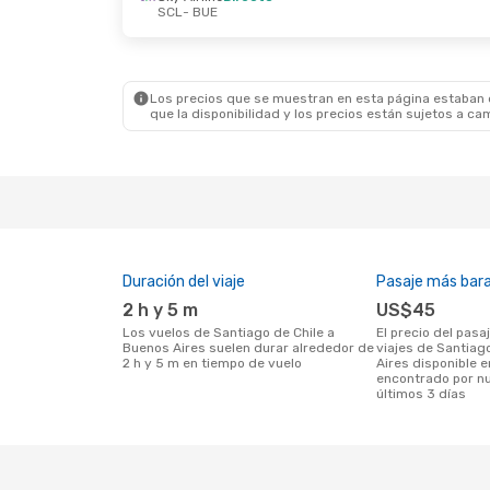
SCL
- BUE
Mar., 13 Oct.
- Dom., 18 Oct.
Dom., 25
Sky Airline
Directo
Jetsmar
SCL
- BUE
SCL
- 
Jetsmart Airlines
Directo
Jetsmar
BUE
- SCL
BUE
- 
Los precios que se muestran en esta página estaban di
que la disponibilidad y los precios están sujetos a ca
Duración del viaje
Pasaje más bar
2 h y 5 m
US$45
Los vuelos de Santiago de Chile a
El precio del pasaje más barato para
Buenos Aires suelen durar alrededor de
viajes de Santiag
2 h y 5 m en tiempo de vuelo
Aires disponible 
encontrado por nu
últimos 3 días