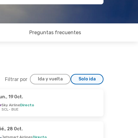
Preguntas frecuentes
Filtrar por
Ida y vuelta
Solo ida
un., 19 Oct.
 23 Sep.
Sky Airline
Directo
SCL
- BUE
recto
recto
ié., 28 Oct.
Jetsmart Airlines
Directo