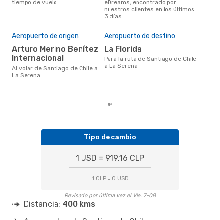
tiempo de vuelo
eDreams, encontrado por
segú
nuestros clientes en los últimos
clie
3 días
Pre
Aeropuerto de origen
Aeropuerto de destino
U
Arturo Merino Benítez
La Florida
US$69 es el precio medio de un
Internacional
Para la ruta de Santiago de Chile
viaj
a La Serena
Ser
Al volar de Santiago de Chile a
eDr
La Serena
los 
mes
Tipo de cambio
1 USD = 919.16 CLP
1 CLP = 0 USD
Revisado por última vez el Vie. 7-08
Distancia:
400 kms