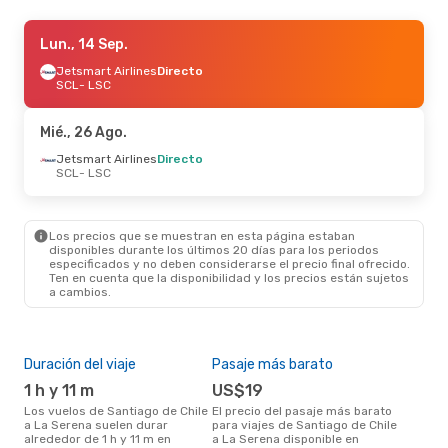
Mar., 8 Sep.
Lun., 14 Sep.
- Jue., 10 Sep.
Jetsmart Airlines
Jetsmart Airlines
Directo
Directo
SCL
SCL
- LSC
- LSC
Jetsmart Airlines
Directo
LSC
- SCL
Mié., 26 Ago.
Sáb., 24 Oct.
Jetsmart Airlines
- Mar., 27 Oct.
Directo
SCL
- LSC
Sky Airline
Directo
SCL
- LSC
Jetsmart Airlines
Directo
LSC
- SCL
Los precios que se muestran en esta página estaban
disponibles durante los últimos 20 días para los periodos
especificados y no deben considerarse el precio final ofrecido.
Ten en cuenta que la disponibilidad y los precios están sujetos
a cambios.
Duración del viaje
Pasaje más barato
Tem
1 h y 11 m
US$19
m
Los vuelos de Santiago de Chile
El precio del pasaje más barato
marzo es una época muy
a La Serena suelen durar
para viajes de Santiago de Chile
conc
alrededor de 1 h y 11 m en
a La Serena disponible en
Sant