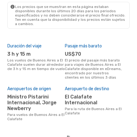
FTE
- BUE
Los precios que se muestran en esta página estaban
disponibles durante los últimos 20 días para los periodos
especificados y no deben considerarse el precio final ofrecido.
Ten en cuenta que la disponibilidad y los precios están sujetos
a cambios.
Duración del viaje
Pasaje más barato
Tem
3 h y 15 m
US$70
m
Los vuelos de Buenos Aires a El
El precio del pasaje más barato
marzo es una época muy
Calafate suelen durar alrededor
para viajes de Buenos Aires a El
con
de 3 h y 15 m en tiempo de vuelo
Calafate disponible en eDreams,
Aire
encontrado por nuestros
opin
clientes en los últimos 3 días
Aeropuertos de origen
Aeropuerto de destino
Pre
Ministro Pistarini
El Calafate
U
Internacional, Jorge
Internacional
US$227 es el precio medio de un
Newberry
viaj
Para la ruta de Buenos Aires a El
Cal
Calafate
Para vuelos de Buenos Aires a El
eDr
Calafate
los 
mes