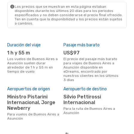
ASU
- BUE
Los precios que se muestran en esta página estaban
disponibles durante los últimos 20 días para los periodos
especificados y no deben considerarse el precio final ofrecido.
Ten en cuenta que la disponibilidad y los precios están sujetos
a cambios.
Duración del viaje
Pasaje más barato
Tem
1 h y 55 m
US$97
m
Los vuelos de Buenos Aires a
El precio del pasaje más barato
marzo es una época muy
Asunción suelen durar
para viajes de Buenos Aires a
con
alrededor de 1 h y 55 m en
Asunción disponible en
Aire
tiempo de vuelo
eDreams, encontrado por
opin
nuestros clientes en los últimos
3 días
Pre
Aeropuertos de origen
Aeropuerto de destino
U
Ministro Pistarini
Silvio Pettirossi
Internacional, Jorge
Internacional
US$264 es el precio medio de un
viaj
Newberry
Para la ruta de Buenos Aires a
Asu
Asunción
Para vuelos de Buenos Aires a
eDr
Asunción
los 
mes