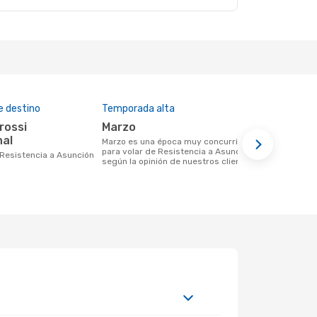
e destino
Temporada alta
Precio med
marzo
US$461
nal
marzo es una época muy concurrida
US$461 es el precio medio de un viaje
para volar de Resistencia a Asunción
de Resisten
e Resistencia a Asunción
según la opinión de nuestros clientes
reserva con
basa en los 
meses