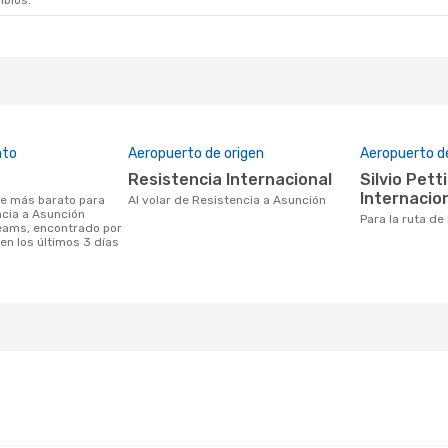
mbios.
ato
Aeropuerto de origen
Aeropuerto d
Resistencia Internacional
Silvio Pettirossi
Internacio
Al volar de Resistencia a Asunción
ncia a Asunción
Para la ruta d
eams, encontrado por
en los últimos 3 días