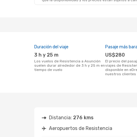
que la disponibilidad y los precios están sujetos a ca
Duración del viaje
Pasaje más bar
3 h y 25 m
US$280
Los vuelos de Resistencia a Asunción
El precio del pasaje más barato para
suelen durar alrededor de 3 h y 25 m en
viajes de Resiste
tiempo de vuelo
disponible en eDr
nuestros clientes 
Distancia:
276 kms
Aeropuertos de Resistencia