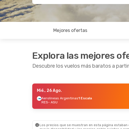
Mejores ofertas
Explora las mejores of
Descubre los vuelos más baratos a parti
Mié., 26 Ago.
Dom., 13 Sep.
- Mar., 15 Sep.
Aerolineas Argentinas
1 Escala
RES
- ASU
Aerolineas Argentinas
1 Escala
RES
- ASU
Aerolineas Argentinas
1 Escala
ASU
- RES
Los precios que se muestran en esta página estaban di