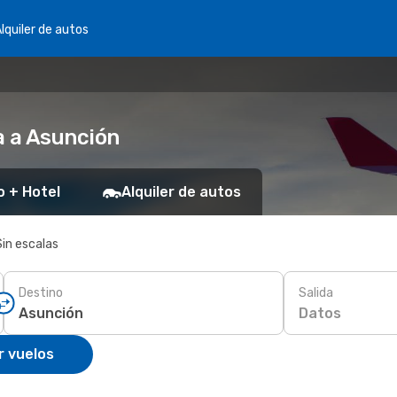
lquiler de autos
a a Asunción
o + Hotel
Alquiler de autos
Sin escalas
Destino
Salida
Datos
r vuelos