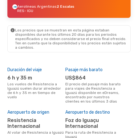
Aerolineas Argentinas
2 Escalas
RES
- IGU
Los precios que se muestran en esta página estaban
disponibles durante los últimos 20 días para los periodos
especificados y no deben considerarse el precio final ofrecido.
Ten en cuenta que la disponibilidad y los precios están sujetos
a cambios.
Duración del viaje
Pasaje más barato
Tem
6 h y 35 m
US$864
m
Los vuelos de Resistencia a
El precio del pasaje más barato
marzo es una época muy
Iguazú suelen durar alrededor
para viajes de Resistencia a
conc
de 6 h y 35 m en tiempo de
Iguazú disponible en eDreams,
Resi
vuelo
encontrado por nuestros
opin
clientes en los últimos 3 días
Mej
Aeropuerto de origen
Aeropuerto de destino
res
Resistencia
Foz do Iguaçu
f
Internacional
Internacional
enero es una época muy popular
Al volar de Resistencia a Iguazú
Para la ruta de Resistencia a
para
Iguazú