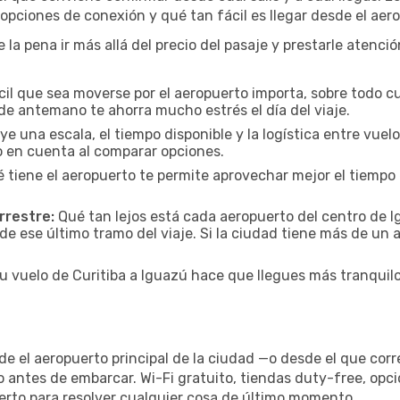
s opciones de conexión y qué tan fácil es llegar desde el ae
e la pena ir más allá del precio del pasaje y prestarle atenc
cil que sea moverse por el aeropuerto importa, sobre todo c
de antemano te ahorra mucho estrés el día del viaje.
uye una escala, el tiempo disponible y la logística entre vue
lo en cuenta al comparar opciones.
 tiene el aeropuerto te permite aprovechar mejor el tiempo 
rrestre:
Qué tan lejos está cada aeropuerto del centro de Ig
de ese último tramo del viaje. Si la ciudad tiene más de un 
tu vuelo de Curitiba a Iguazú hace que llegues más tranquilo
de el aeropuerto principal de la ciudad —o desde el que cor
o antes de embarcar. Wi-Fi gratuito, tiendas duty-free, opc
uerto para resolver cualquier cosa de último momento.