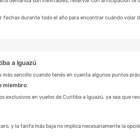
 alta demanda son inevitables, reservar con anticipación te
 fechas durante todo el año para encontrar cuándo volar de
iba a Iguazú
es más sencillo cuando tenés en cuenta algunos puntos prác
de miembro
s exclusivos en vuelos de Curitiba a Iguazú, ya sea que re
caro, y la tarifa más baja no implica necesariamente la opc