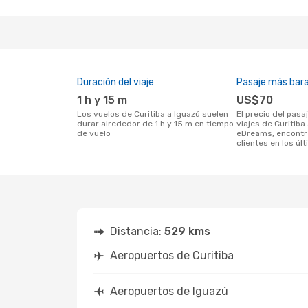
Duración del viaje
Pasaje más bar
1 h y 15 m
US$70
Los vuelos de Curitiba a Iguazú suelen
El precio del pasaje más barato para
durar alrededor de 1 h y 15 m en tiempo
viajes de Curitiba
de vuelo
eDreams, encontr
clientes en los úl
Distancia:
529 kms
Aeropuertos de Curitiba
Aeropuertos de Iguazú