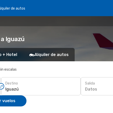
lquiler de autos
 a Iguazú
o + Hotel
Alquiler de autos
Sin escalas
Destino
Salida
Datos
r vuelos