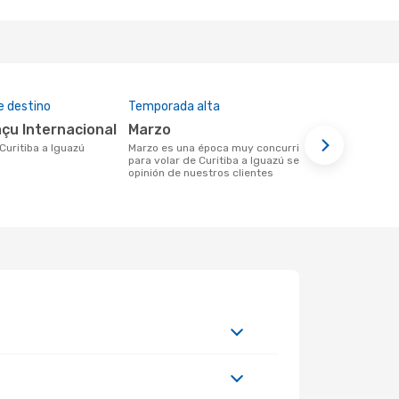
e destino
Temporada alta
Aerolíneas
açu Internacional
marzo
Azul Linhas Aereas
Brasileir
 Curitiba a Iguazú
marzo es una época muy concurrida
para volar de Curitiba a Iguazú según la
Aerolínea(s) con vuelos a Iguazú
opinión de nuestros clientes
saliendo des