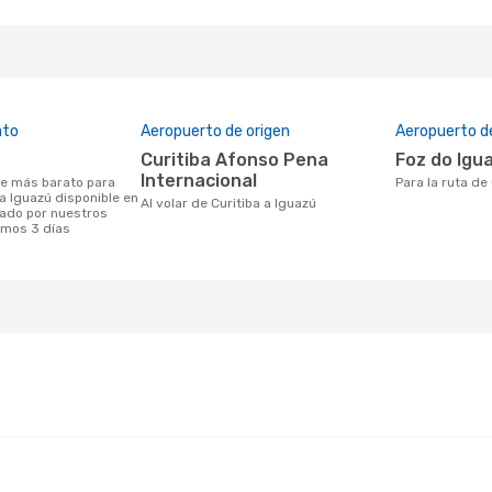
ato
Aeropuerto de origen
Aeropuerto d
Curitiba Afonso Pena
Foz do Igu
Internacional
Para la ruta de
 a Iguazú disponible en
Al volar de Curitiba a Iguazú
ado por nuestros
timos 3 días