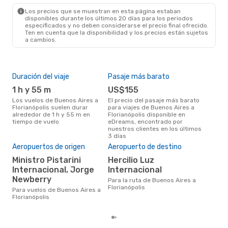
FLN
- BUE
Los precios que se muestran en esta página estaban
disponibles durante los últimos 20 días para los periodos
especificados y no deben considerarse el precio final ofrecido.
Ten en cuenta que la disponibilidad y los precios están sujetos
a cambios.
Duración del viaje
Pasaje más barato
Tem
1 h y 55 m
US$155
m
Los vuelos de Buenos Aires a
El precio del pasaje más barato
marzo es una época muy
Florianópolis suelen durar
para viajes de Buenos Aires a
con
alrededor de 1 h y 55 m en
Florianópolis disponible en
Aire
tiempo de vuelo
eDreams, encontrado por
opin
nuestros clientes en los últimos
3 días
Pre
Aeropuertos de origen
Aeropuerto de destino
U
Ministro Pistarini
Hercilio Luz
US$264 es el precio medio de un
Internacional, Jorge
Internacional
viaj
Newberry
Flor
Para la ruta de Buenos Aires a
con
Florianópolis
Para vuelos de Buenos Aires a
basa
Florianópolis
6 m