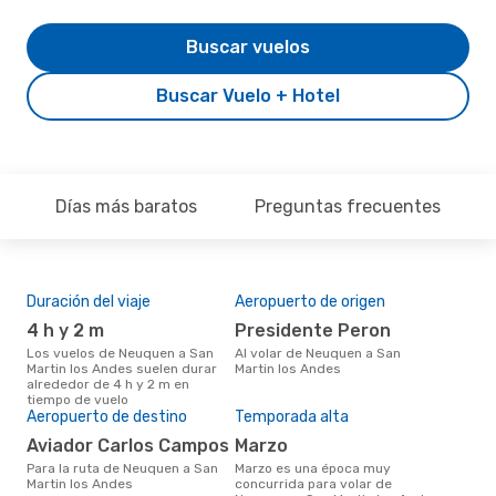
Buscar vuelos
Buscar Vuelo + Hotel
Días más baratos
Preguntas frecuentes
Duración del viaje
Aeropuerto de origen
Pre
4 h y 2 m
Presidente Peron
U
Los vuelos de Neuquen a San
Al volar de Neuquen a San
US$449 es el precio medio de
Martin los Andes suelen durar
Martin los Andes
un 
alrededor de 4 h y 2 m en
Mar
tiempo de vuelo
res
Aeropuerto de destino
Temporada alta
prec
los
Aviador Carlos Campos
marzo
Para la ruta de Neuquen a San
marzo es una época muy
Martin los Andes
concurrida para volar de