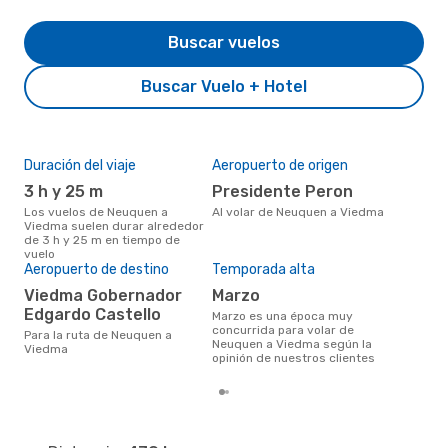
Buscar vuelos
Buscar Vuelo + Hotel
Duración del viaje
Aeropuerto de origen
Pre
3 h y 25 m
Presidente Peron
U
Los vuelos de Neuquen a
Al volar de Neuquen a Viedma
US$598 es el precio medio de
Viedma suelen durar alrededor
un 
de 3 h y 25 m en tiempo de
cua
vuelo
eDr
Aeropuerto de destino
Temporada alta
los 
mes
Viedma Gobernador
marzo
Edgardo Castello
marzo es una época muy
concurrida para volar de
Para la ruta de Neuquen a
Neuquen a Viedma según la
Viedma
opinión de nuestros clientes