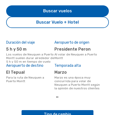
Buscar vuelos
Buscar Vuelo + Hotel
Duración del viaje
Aeropuerto de origen
Pre
5 h y 50 m
Presidente Peron
U
Los vuelos de Neuquen a Puerto
Al volar de Neuquen a Puerto
US$689 es el precio medio de un
Montt suelen durar alrededor de
Montt
viaj
5 h y 50 m en tiempo de vuelo
cua
Aeropuerto de destino
Temporada alta
eDr
los 
El Tepual
marzo
mes
Para la ruta de Neuquen a
marzo es una época muy
Puerto Montt
concurrida para volar de
Neuquen a Puerto Montt según
la opinión de nuestros clientes
Tipo de cambio