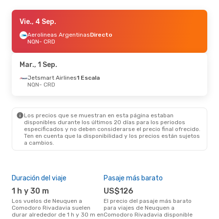
Vie., 18 Sep.
Vie., 4 Sep.
- Mié., 23 Sep.
Aerolineas Argentinas
Aerolineas Argentinas
Directo
Directo
NQN
NQN
- CRD
- CRD
Jetsmart Airlines
1 Escala
CRD
- NQN
Mar., 1 Sep.
Lun., 24 Ago.
Jetsmart Airlines
- Lun., 31 Ago.
1 Escala
NQN
- CRD
Aerolineas Argentinas
Directo
NQN
- CRD
Aerolineas Argentinas
Directo
CRD
- NQN
Los precios que se muestran en esta página estaban
disponibles durante los últimos 20 días para los periodos
especificados y no deben considerarse el precio final ofrecido.
Ten en cuenta que la disponibilidad y los precios están sujetos
a cambios.
Duración del viaje
Pasaje más barato
Tem
1 h y 30 m
US$126
m
Los vuelos de Neuquen a
El precio del pasaje más barato
marzo es una época muy
Comodoro Rivadavia suelen
para viajes de Neuquen a
conc
durar alrededor de 1 h y 30 m en
Comodoro Rivadavia disponible
Neu