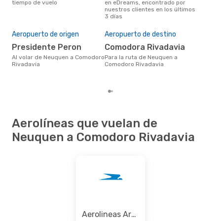
tiempo de vuelo
en eDreams, encontrado por
segú
nuestros clientes en los últimos
clie
3 días
Pre
U
Aeropuerto de origen
Aeropuerto de destino
US$330 es el precio medio de
Presidente Peron
Comodora Rivadavia
un v
Com
Al volar de Neuquen a Comodoro
Para la ruta de Neuquen a
res
Rivadavia
Comodoro Rivadavia
prec
los
Aerolíneas que vuelan de
Neuquen a Comodoro Rivadavia
Aerolineas Argentinas