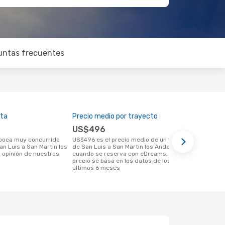
untas frecuentes
lta
Precio medio por trayecto
Mejor mome
US$496
enero
US$496 es el precio medio de un viaje
noviembre es una época muy popular
an Luis a San Martin los
de San Luis a San Martin los Andes
para viajar 
 opinión de nuestros
cuando se reserva con eDreams, este
Andes según
precio se basa en los datos de los
clientes
últimos 6 meses