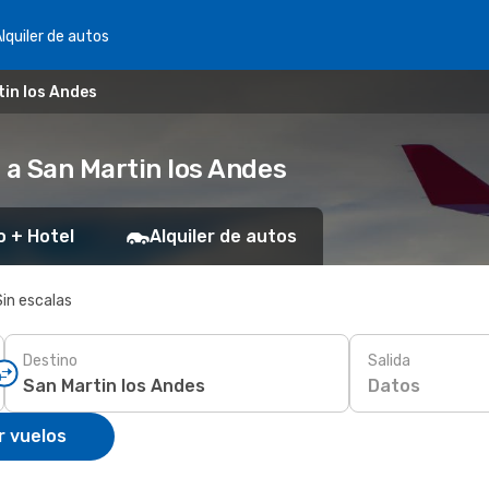
lquiler de autos
tin los Andes
 a San Martin los Andes
o + Hotel
Alquiler de autos
Sin escalas
Destino
Salida
Datos
r vuelos