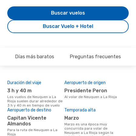
Buscar vuelos
Buscar Vuelo + Hotel
Días más baratos
Preguntas frecuentes
Duración del viaje
Aeropuerto de origen
Pre
3 h y 40 m
Presidente Peron
U
Los vuelos de Neuquen a La
Al volar de Neuquen a La Rioja
US$475 es el precio medio de un
Rioja suelen durar alrededor de
viaj
3 h y 40 m en tiempo de vuelo
cua
Aeropuerto de destino
Temporada alta
eDr
los 
Capitan Vicente
marzo
mes
Almandos
marzo es una época muy
concurrida para volar de
Para la ruta de Neuquen a La
Neuquen a La Rioja según la
Rioja