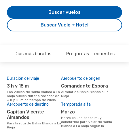
Buscar vuelos
Buscar Vuelo + Hotel
Días más baratos
Preguntas frecuentes
Duración del viaje
Aeropuerto de origen
Pre
3 h y 15 m
Comandante Espora
U
Los vuelos de Bahia Blanca a La
Al volar de Bahia Blanca a La
US$496 es el precio medio de un
Rioja suelen durar alrededor de
Rioja
viaj
3 h y 15 m en tiempo de vuelo
cua
Aeropuerto de destino
Temporada alta
eDr
los 
Capitan Vicente
marzo
mes
Almandos
marzo es una época muy
concurrida para volar de Bahia
Para la ruta de Bahia Blanca a La
Blanca a La Rioja según la
Rioja