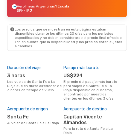
Aerolineas Argentinas
1 Escala
SFN
- IRJ
Los precios que se muestran en esta página estaban
disponibles durante los últimos 20 días para los periodos
especificados y no deben considerarse el precio final ofrecido.
Ten en cuenta que la disponibilidad y los precios están sujetos
a cambios.
Duración del viaje
Pasaje más barato
Tem
3 horas
US$224
m
Los vuelos de Santa Fe a La
El precio del pasaje más barato
marzo es una época muy
Rioja suelen durar alrededor de
para viajes de Santa Fe a La
conc
3 horas en tiempo de vuelo
Rioja disponible en eDreams,
Fe a
encontrado por nuestros
nues
clientes en los últimos 3 días
Mej
Aeropuerto de origen
Aeropuerto de destino
res
Santa Fe
Capitan Vicente
ju
Almandos
Al volar de Santa Fe a La Rioja
julio es una época muy popular
Para la ruta de Santa Fe a La
para
Rioja