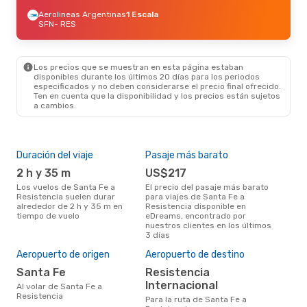
Aerolineas Argentinas
1 Escala
SFN
- RES
Los precios que se muestran en esta página estaban
disponibles durante los últimos 20 días para los periodos
especificados y no deben considerarse el precio final ofrecido.
Ten en cuenta que la disponibilidad y los precios están sujetos
a cambios.
Duración del viaje
Pasaje más barato
Tem
2 h y 35 m
US$217
m
Los vuelos de Santa Fe a
El precio del pasaje más barato
marzo es una época muy
Resistencia suelen durar
para viajes de Santa Fe a
conc
alrededor de 2 h y 35 m en
Resistencia disponible en
Fe a
tiempo de vuelo
eDreams, encontrado por
opin
nuestros clientes en los últimos
3 días
Mej
Aeropuerto de origen
Aeropuerto de destino
res
Santa Fe
Resistencia
n
Internacional
Al volar de Santa Fe a
junio es una época muy popular
Resistencia
para
Para la ruta de Santa Fe a