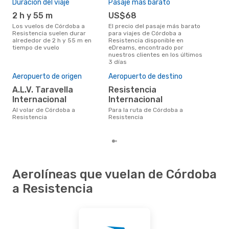
Duración del viaje
Pasaje más barato
Tem
RES
- COR
2 h y 55 m
US$68
m
Los vuelos de Córdoba a
El precio del pasaje más barato
marzo es una época muy
Resistencia suelen durar
para viajes de Córdoba a
conc
alrededor de 2 h y 55 m en
Resistencia disponible en
Cór
tiempo de vuelo
eDreams, encontrado por
opin
nuestros clientes en los últimos
3 días
Mej
Aeropuerto de origen
Aeropuerto de destino
res
A.L.V. Taravella
Resistencia
d
Internacional
Internacional
julio es una época muy popular
para
Al volar de Córdoba a
Para la ruta de Córdoba a
Res
Resistencia
Resistencia
tend
Aerolíneas que vuelan de Córdoba
a Resistencia