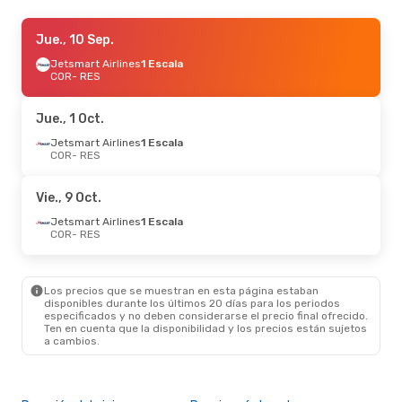
Sáb., 10 Oct.
Jue., 10 Sep.
- Dom., 11 Oct.
Jetsmart Airlines
Jetsmart Airlines
1 Escala
1 Escala
COR
COR
- RES
- RES
Jetsmart Airlines
1 Escala
RES
- COR
Jue., 1 Oct.
Dom., 23 Ago.
Jetsmart Airlines
- Dom., 30 Ago.
1 Escala
COR
- RES
Jetsmart Airlines
1 Escala
COR
- RES
Jetsmart Airlines
1 Escala
Vie., 9 Oct.
RES
- COR
Jetsmart Airlines
1 Escala
COR
- RES
Dom., 6 Sep.
- Jue., 10 Sep.
Jetsmart Airlines
1 Escala
COR
- RES
Los precios que se muestran en esta página estaban
Jetsmart Airlines
1 Escala
disponibles durante los últimos 20 días para los periodos
RES
- COR
especificados y no deben considerarse el precio final ofrecido.
Ten en cuenta que la disponibilidad y los precios están sujetos
a cambios.
Jue., 1 Oct.
- Dom., 4 Oct.
Jetsmart Airlines
1 Escala
COR
- RES
Jetsmart Airlines
1 Escala