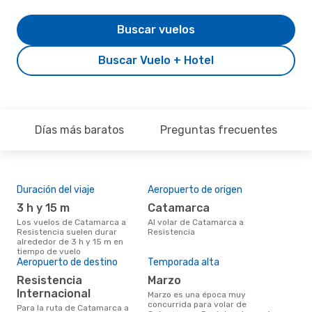
Buscar vuelos
Buscar Vuelo + Hotel
Días más baratos
Preguntas frecuentes
Duración del viaje
Aeropuerto de origen
Pre
3 h y 15 m
Catamarca
U
Los vuelos de Catamarca a
Al volar de Catamarca a
US$497 es el precio medio de un
Resistencia suelen durar
Resistencia
via
alrededor de 3 h y 15 m en
Res
tiempo de vuelo
con
Aeropuerto de destino
Temporada alta
basa
6 m
Resistencia
marzo
Internacional
marzo es una época muy
concurrida para volar de
Para la ruta de Catamarca a