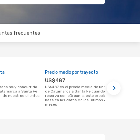
untas frecuentes
lta
Precio medio por trayecto
Mejor mome
US$487
abril
US$487 es el precio medio de un viaje
julio es una época muy popular para
Catamarca a Santa Fe
de Catamarca a Santa Fe cuando se
viajar de C
n de nuestros clientes
reserva con eDreams, este precio se
las tendenci
basa en los datos de los últimos 6
meses