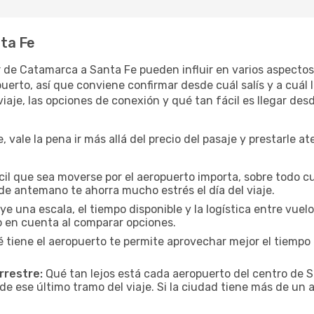
ta Fe
ar de Catamarca a Santa Fe pueden influir en varios aspecto
rto, así que conviene confirmar desde cuál salís y a cuál l
iaje, las opciones de conexión y qué tan fácil es llegar des
vale la pena ir más allá del precio del pasaje y prestarle at
cil que sea moverse por el aeropuerto importa, sobre todo c
de antemano te ahorra mucho estrés el día del viaje.
uye una escala, el tiempo disponible y la logística entre vue
lo en cuenta al comparar opciones.
 tiene el aeropuerto te permite aprovechar mejor el tiempo 
rrestre:
Qué tan lejos está cada aeropuerto del centro de Sa
de ese último tramo del viaje. Si la ciudad tiene más de un 