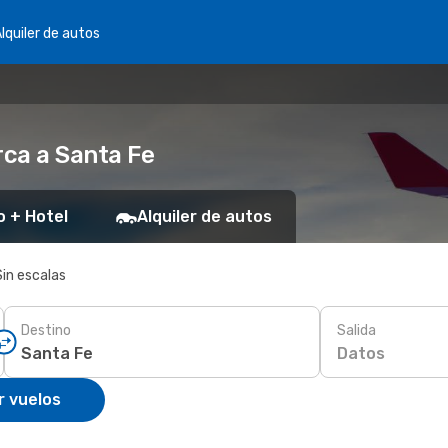
lquiler de autos
ca a Santa Fe
o + Hotel
Alquiler de autos
Sin escalas
Destino
Salida
Datos
r vuelos