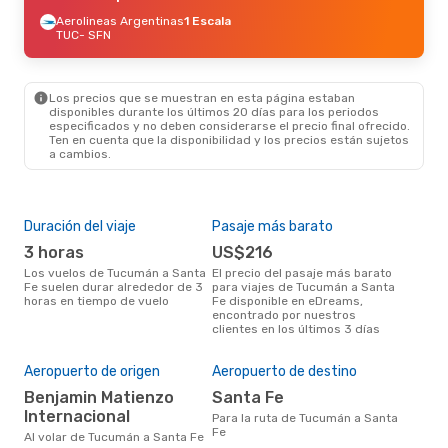
Aerolineas Argentinas
1 Escala
TUC
- SFN
Los precios que se muestran en esta página estaban
disponibles durante los últimos 20 días para los periodos
especificados y no deben considerarse el precio final ofrecido.
Ten en cuenta que la disponibilidad y los precios están sujetos
a cambios.
Duración del viaje
Pasaje más barato
Tem
3 horas
US$216
m
Los vuelos de Tucumán a Santa
El precio del pasaje más barato
marzo es una época muy
Fe suelen durar alrededor de 3
para viajes de Tucumán a Santa
conc
horas en tiempo de vuelo
Fe disponible en eDreams,
Tuc
encontrado por nuestros
opin
clientes en los últimos 3 días
Mej
Aeropuerto de origen
Aeropuerto de destino
res
Benjamin Matienzo
Santa Fe
n
Internacional
Para la ruta de Tucumán a Santa
abril es una época muy popular
Fe
par
Al volar de Tucumán a Santa Fe