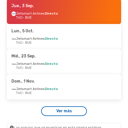
Jue., 27 Ago.
Jue., 3 Sep.
- Dom., 30 Ago.
Jetsmart Airlines
Jetsmart Airlines
Directo
Directo
TUC
TUC
- BUE
- BUE
Jetsmart Airlines
Directo
BUE
- TUC
Lun., 5 Oct.
Vie., 4 Sep.
Jetsmart Airlines
- Dom., 6 Sep.
Directo
TUC
- BUE
Jetsmart Airlines
Directo
TUC
- BUE
Jetsmart Airlines
Directo
Mié., 23 Sep.
BUE
- TUC
Jetsmart Airlines
Directo
TUC
- BUE
Vie., 18 Sep.
- Lun., 21 Sep.
Jetsmart Airlines
Directo
Dom., 1 Nov.
TUC
- BUE
Jetsmart Airlines
Directo
Jetsmart Airlines
Directo
BUE
- TUC
TUC
- BUE
Vie., 30 Oct.
- Dom., 1 Nov.
Ver más
Jetsmart Airlines
Directo
TUC
- BUE
Jetsmart Airlines
Directo
BUE
- TUC
Los precios que se muestran en esta página estaban