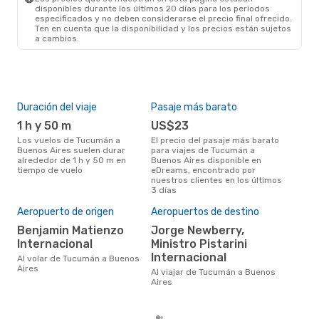
disponibles durante los últimos 20 días para los periodos
especificados y no deben considerarse el precio final ofrecido.
Ten en cuenta que la disponibilidad y los precios están sujetos
a cambios.
Duración del viaje
Pasaje más barato
Tem
1 h y 50 m
US$23
m
Los vuelos de Tucumán a
El precio del pasaje más barato
marzo es una época muy
Buenos Aires suelen durar
para viajes de Tucumán a
conc
alrededor de 1 h y 50 m en
Buenos Aires disponible en
Tuc
tiempo de vuelo
eDreams, encontrado por
la o
nuestros clientes en los últimos
3 días
Pre
Aeropuerto de origen
Aeropuertos de destino
U
Benjamin Matienzo
Jorge Newberry,
Internacional
Ministro Pistarini
US$103 es el precio medio de un
via
Internacional
Al volar de Tucumán a Buenos
Air
Aires
Al viajar de Tucumán a Buenos
eDr
Aires
los 
mes