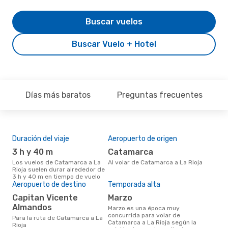
Buscar vuelos
Buscar Vuelo + Hotel
Días más baratos
Preguntas frecuentes
Duración del viaje
Aeropuerto de origen
Pre
3 h y 40 m
Catamarca
U
Los vuelos de Catamarca a La
Al volar de Catamarca a La Rioja
US$486 es el precio medio de un
Rioja suelen durar alrededor de
viaj
3 h y 40 m en tiempo de vuelo
cua
Aeropuerto de destino
Temporada alta
eDr
los 
Capitan Vicente
marzo
mes
Almandos
marzo es una época muy
concurrida para volar de
Para la ruta de Catamarca a La
Catamarca a La Rioja según la
Rioja