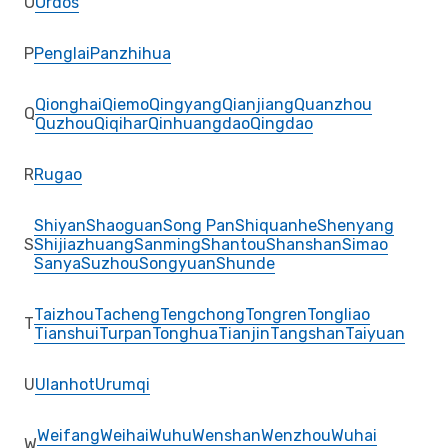
O
Ordos
P
Penglai
Panzhihua
Qionghai
Qiemo
Qingyang
Qianjiang
Quanzhou
Q
Quzhou
Qiqihar
Qinhuangdao
Qingdao
R
Rugao
Shiyan
Shaoguan
Song Pan
Shiquanhe
Shenyang
S
Shijiazhuang
Sanming
Shantou
Shanshan
Simao
Sanya
Suzhou
Songyuan
Shunde
Taizhou
Tacheng
Tengchong
Tongren
Tongliao
T
Tianshui
Turpan
Tonghua
Tianjin
Tangshan
Taiyuan
U
Ulanhot
Urumqi
Weifang
Weihai
Wuhu
Wenshan
Wenzhou
Wuhai
W