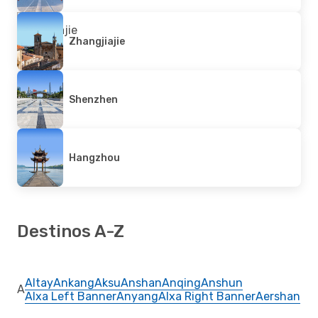
Zhangjiajie
Shenzhen
Hangzhou
Destinos A-Z
Altay
Ankang
Aksu
Anshan
Anqing
Anshun
A
Alxa Left Banner
Anyang
Alxa Right Banner
Aershan