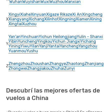
Wuhan
Wuyishan
Wuxi
Wuzhou
Wanxian
Xingyi
Xiahe
Xinyuan
Xigaze Rikaze
Xi An
Xingcheng
X
Xiangyang
Xichang
Xilinhot
Xingning
Xiamen
Xining
Xingtai
Xuzhou
Yan'an
Yinchuan
Yichun Heilongjiang
Yulin - Shanxi
Yibin
Yuncheng
Yingkou
Yichun Jiangxi
Yichang
Y
Yining
Yiwu
Yilan
Yanji
Yantai
Yancheng
Yangzhou
Yuanmou
Yushu
Zhengzhou
Zhoushan
Zhangye
Zhaotong
Zhanjiang
Z
Zhongwei
Zhangjiakou
Zhuhai
Zunyi
Descubrí las mejores ofertas de
vuelos a China