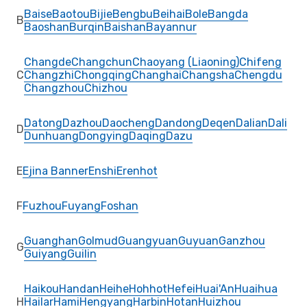
Baise
Baotou
Bijie
Bengbu
Beihai
Bole
Bangda
B
Baoshan
Burqin
Baishan
Bayannur
Changde
Changchun
Chaoyang (Liaoning)
Chifeng
C
Changzhi
Chongqing
Changhai
Changsha
Chengdu
Changzhou
Chizhou
Datong
Dazhou
Daocheng
Dandong
Deqen
Dalian
Dali
D
Dunhuang
Dongying
Daqing
Dazu
E
Ejina Banner
Enshi
Erenhot
F
Fuzhou
Fuyang
Foshan
Guanghan
Golmud
Guangyuan
Guyuan
Ganzhou
G
Guiyang
Guilin
Haikou
Handan
Heihe
Hohhot
Hefei
Huai'An
Huaihua
H
Hailar
Hami
Hengyang
Harbin
Hotan
Huizhou