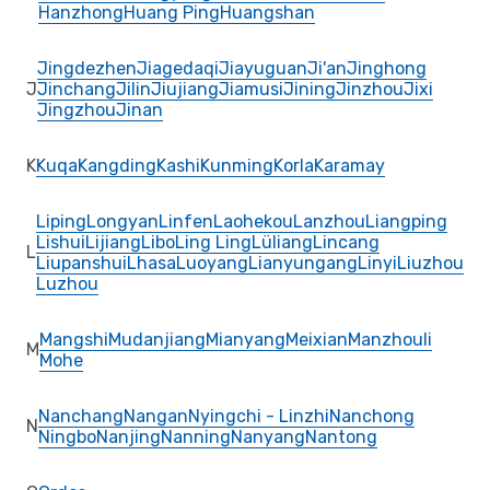
Hanzhong
Huang Ping
Huangshan
Jingdezhen
Jiagedaqi
Jiayuguan
Ji'an
Jinghong
J
Jinchang
Jilin
Jiujiang
Jiamusi
Jining
Jinzhou
Jixi
Jingzhou
Jinan
K
Kuqa
Kangding
Kashi
Kunming
Korla
Karamay
Liping
Longyan
Linfen
Laohekou
Lanzhou
Liangping
Lishui
Lijiang
Libo
Ling Ling
Lüliang
Lincang
L
Liupanshui
Lhasa
Luoyang
Lianyungang
Linyi
Liuzhou
Luzhou
Mangshi
Mudanjiang
Mianyang
Meixian
Manzhouli
M
Mohe
Nanchang
Nangan
Nyingchi - Linzhi
Nanchong
N
Ningbo
Nanjing
Nanning
Nanyang
Nantong