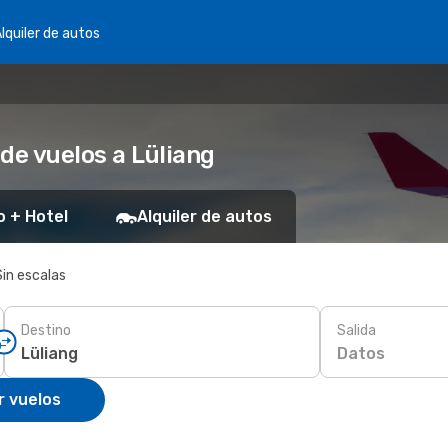
lquiler de autos
de vuelos a Lüliang
o + Hotel
Alquiler de autos
Sin escalas
Destino
Salida
Datos
r vuelos