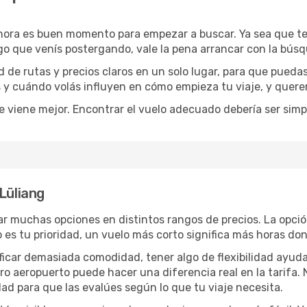
ahora es buen momento para empezar a buscar. Ya sea que t
rgo que venís postergando, vale la pena arrancar con la bús
de rutas y precios claros en un solo lugar, para que pueda
s y cuándo volás influyen en cómo empieza tu viaje, y quere
e viene mejor. Encontrar el vuelo adecuado debería ser simp
Lüliang
r muchas opciones en distintos rangos de precios. La opci
po es tu prioridad, un vuelo más corto significa más horas d
rificar demasiada comodidad, tener algo de flexibilidad ayud
otro aeropuerto puede hacer una diferencia real en la tarif
ad para que las evalúes según lo que tu viaje necesita.