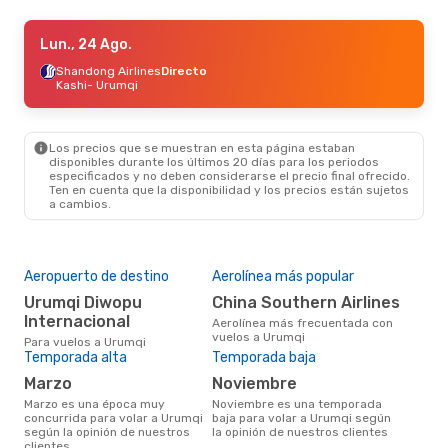
Vie., 18 Sep.
Lun., 24 Ago.
- Vie., 25 Sep.
China Eastern Airlines
Shandong Airlines
Directo
Directo
Kashi
- Urumqi
Wuhan
- Urumqi
China Eastern Airlines
Directo
Urumqi
- Wuhan
Los precios que se muestran en esta página estaban
disponibles durante los últimos 20 días para los periodos
especificados y no deben considerarse el precio final ofrecido.
Ten en cuenta que la disponibilidad y los precios están sujetos
a cambios.
Aeropuerto de destino
Aerolínea más popular
Urumqi Diwopu
China Southern Airlines
Internacional
Aerolínea más frecuentada con
vuelos a Urumqi
Para vuelos a Urumqi
Temporada alta
Temporada baja
marzo
noviembre
marzo es una época muy
noviembre es una temporada
concurrida para volar a Urumqi
baja para volar a Urumqi según
según la opinión de nuestros
la opinión de nuestros clientes
clientes