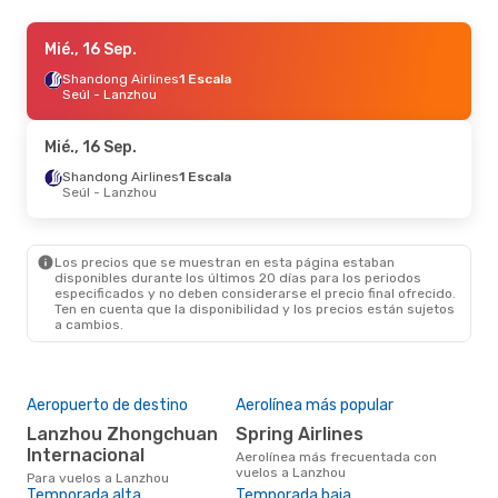
Vie., 18 Sep.
Mié., 16 Sep.
- Vie., 25 Sep.
Shandong Airlines
Shandong Airlines
Directo
1 Escala
Urumqi
Seúl
- Lanzhou
- Lanzhou
Shandong Airlines
Directo
Lanzhou
- Urumqi
Mié., 16 Sep.
Vie., 11 Sep.
Shandong Airlines
- Vie., 18 Sep.
1 Escala
Seúl
- Lanzhou
China Eastern Airlines
1 Escala
Buenos Aires
- Lanzhou
China Eastern Airlines
2 Escalas
Los precios que se muestran en esta página estaban
Lanzhou
- Buenos Aires
disponibles durante los últimos 20 días para los periodos
especificados y no deben considerarse el precio final ofrecido.
Ten en cuenta que la disponibilidad y los precios están sujetos
a cambios.
Aeropuerto de destino
Aerolínea más popular
Lanzhou Zhongchuan
Spring Airlines
Internacional
Aerolínea más frecuentada con
vuelos a Lanzhou
Para vuelos a Lanzhou
Temporada alta
Temporada baja