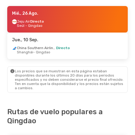
Mié., 9 Sep.
Mié., 26 Ago.
- Mar., 15 Sep.
LATAM Airlines
Jeju Air
Directo
3 Escalas
Buenos Aires
Seúl
- Qingdao
- Qingdao
Korean Air
3 Escalas
Qingdao
- Buenos Aires
Jue., 10 Sep.
Vie., 18 Sep.
- Vie., 25 Sep.
China Southern Airlines
Directo
Shanghái
- Qingdao
Frontier Airlines
3 Escalas
Raleigh - Durham
- Qingdao
All Nippon Airways
2 Escalas
Los precios que se muestran en esta página estaban
Qingdao
- Raleigh - Durham
disponibles durante los últimos 20 días para los periodos
especificados y no deben considerarse el precio final ofrecido.
Ten en cuenta que la disponibilidad y los precios están sujetos
a cambios.
Rutas de vuelo populares a
Qingdao